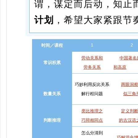
谓，谋定而后动，知止
计划
，希望大家紧跟节
1
2
时
间／课程
劳动关系和
中国著名
常识积累
劳务关系
和高原
巧妙利用反比关系
两眼洞
数量关系
解行程问题
似三角
类比推理之
定义判
判断推理
巧辩相同点
的古汉语
怎么分清到
巧解混合