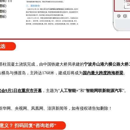
优选
4节塔柱混凝土浇筑完成，由中国铁建大桥局承建的
宁波舟山港六横公路大桥
横岛与佛渡岛，主跨达1768米，建成后将成为
国内最大跨度跨海桥梁
。
会9月5日在重庆市开幕
，主题为“
人工智能+
”和“
智能网联新能源汽车
”。
新华网、央视网、凤凰网、澎湃新闻等，如有侵权请告知删除！
意义？ 扫码回复“咨询老师”