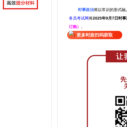
时事政治
将以常识的形式融
务员考试网
将
2025年9月7日
时事
订购）
。
更多时政扫码获取