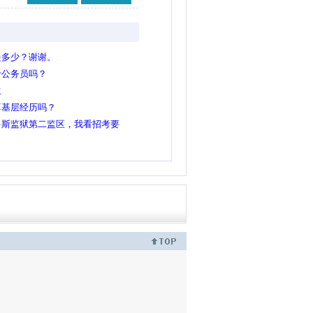
是多少？谢谢。
考公务员吗？
生
算基层经历吗？
多斯监狱第二监区，我看招考要
业不符？