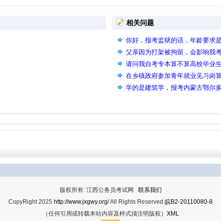
相关问题
你好，报考监狱的话，年龄要求
父亲因为打架被拘留，会影响我
请问我自考专本算不算高校毕业
在乡镇政府参加青年就业见习岗
学的是建筑学，报考内蒙古鄂尔
求是建筑工程，为什么审核说专
版权所有: 江西公务员考试网
联系我们
CopyRight 2025
http://www.jxgwy.org/
All Rights Reserved
皖B2-20110080-8
（任何引用或转载本站内容及样式须注明版权）
XML