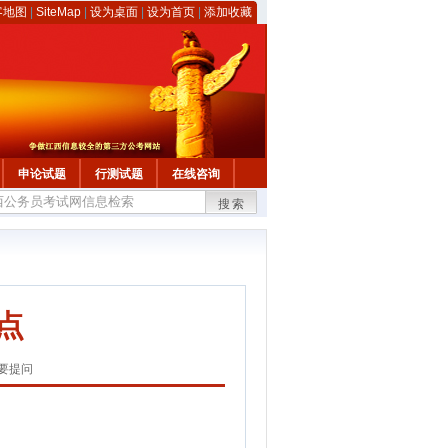
客地图
|
SiteMap
|
设为桌面
|
设为首页
|
添加收藏
申论试题
行测试题
在线咨询
搜索
点
要提问