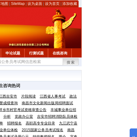
客地图
|
SiteMap
|
设为桌面
|
设为首页
|
添加收藏
申论试题
行测试题
在线咨询
搜索
生咨询热词
江西吉安市
片段阅读
江西省人事考试
政法
警成绩查询
南昌市文化新闻出版局招聘面试
萍乡市村官考试资格审查公告
丰城事业单位招
分析
党政办公室
吉安市招聘消防队员体检
单
招聘报名
高职高专专业目录
九江武宁县
业单位体检
2015国家公务员考试报名
南昌
务员考试录用公示
特岗教师报名
两会
宜春