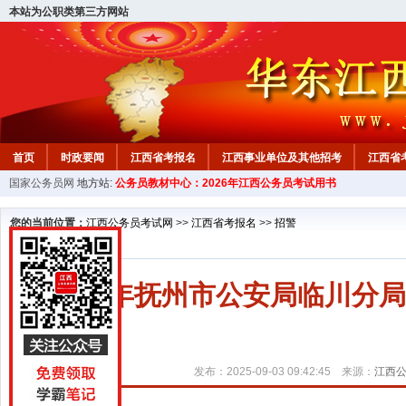
本站为公职类第三方网站
首页
时政要闻
江西省考报名
江西事业单位及其他招考
江西省
国家公务员网
地方站:
公务员教材中心：2026年江西公务员考试用书
教材中心
您的当前位置：
江西公务员考试网
>>
江西省考报名
>>
招警
2025年抚州市公安局临川分
发布：2025-09-03 09:42:45 来源：
江西