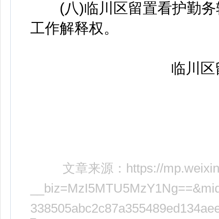
(八)临川区留置看护勤务
工作解释权。
临川区留
文章来源：
https://mp.weixi
__biz=MzI5MTU5MzY1Ng==&mid=
338505abc2c87a355489ed134aeea