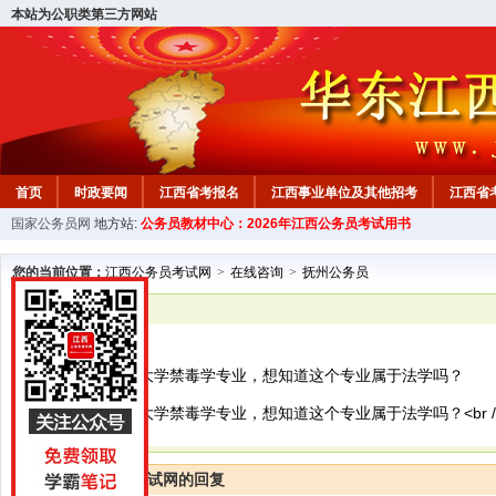
本站为公职类第三方网站
首页
时政要闻
江西省考报名
江西事业单位及其他招考
江西省
国家公务员网
地方站:
公务员教材中心：2026年江西公务员考试用书
教材中心
您的当前位置：
江西公务员考试网
>
在线咨询
>
抚州公务员
已解决
抚州公务员
你好，我是云南大学禁毒学专业，想知道这个专业属于法学吗？
你好，我是云南大学禁毒学专业，想知道这个专业属于法学吗？<br /> <br 
江西公务员考试网的回复