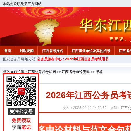
本站为公职类第三方网站
首页
时政要闻
江西省考报名
江西事业单位及其他招考
江西省
国家公务员网
地方站:
公务员教材中心：2026年江西公务员考试用书
教材中心
您的当前位置：
江西公务员考试网
>>
江西省考申论资料
>>
指导
2026年江西公务员
发布：2025-09-01 14:21:59 来源：
江西
更多申论材料与范文金句