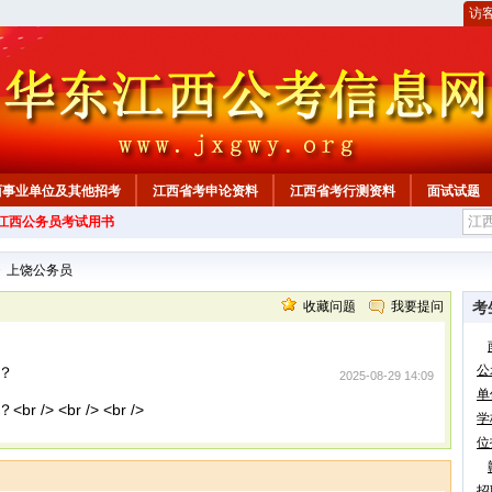
访
西事业单位及其他招考
江西省考申论资料
江西省考行测资料
面试试题
年江西公务员考试用书
>
上饶公务员
收藏问题
我要提问
考
公
？
2025-08-29 14:09
单
 <br /> <br />
学
位
招