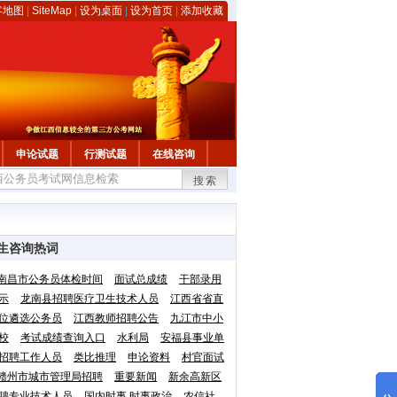
客地图
|
SiteMap
|
设为桌面
|
设为首页
|
添加收藏
申论试题
行测试题
在线咨询
搜索
生咨询热词
南昌市公务员体检时间
面试总成绩
干部录用
示
龙南县招聘医疗卫生技术人员
江西省省直
位遴选公务员
江西教师招聘公告
九江市中小
校
考试成绩查询入口
水利局
安福县事业单
招聘工作人员
类比推理
申论资料
村官面试
赣州市城市管理局招聘
重要新闻
新余高新区
聘专业技术人员
国内时事 时事政治
农信社