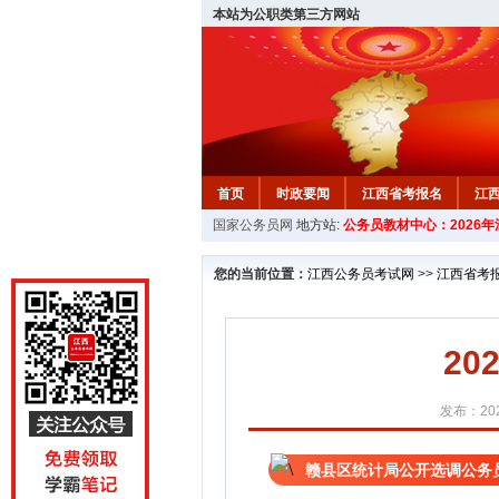
本站为公职类第三方网站
首页
时政要闻
江西省考报名
江
国家公务员网
地方站:
公务员教材中心：2026
教材中心
您的当前位置：
江西公务员考试网
>>
江西省考
2
发布：202
赣县区统计局公开选调公务