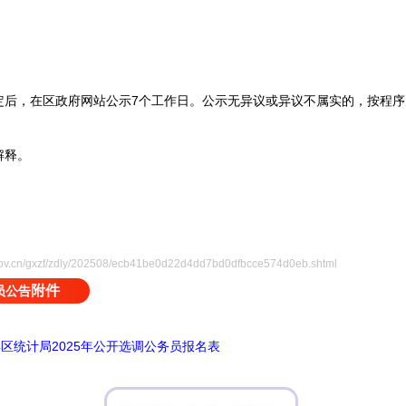
，在区政府网站公示7个工作日。公示无异议或异议不属实的，按程序
解释。
gov.cn/gxzf/zdly/202508/ecb41be0d22d4dd7bd0dfbcce574d0eb.shtml
附件
员公告
区统计局2025年公开选调公务员报名表