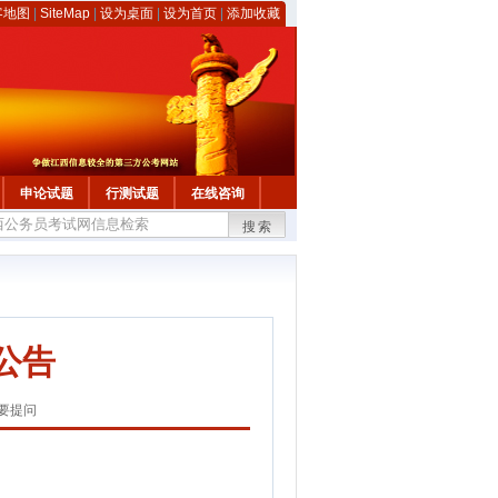
客地图
|
SiteMap
|
设为桌面
|
设为首页
|
添加收藏
申论试题
行测试题
在线咨询
搜索
公告
要提问