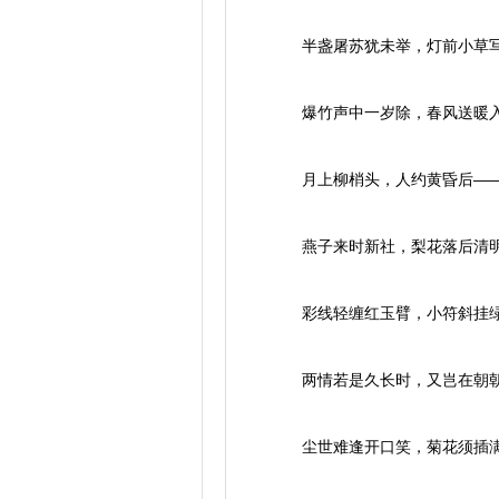
半盏屠苏犹未举，灯前小草写
爆竹声中一岁除，春风送暖入
月上柳梢头，人约黄昏后——
燕子来时新社，梨花落后清明
彩线轻缠红玉臂，小符斜挂绿
两情若是久长时，又岂在朝朝
尘世难逢开口笑，菊花须插满