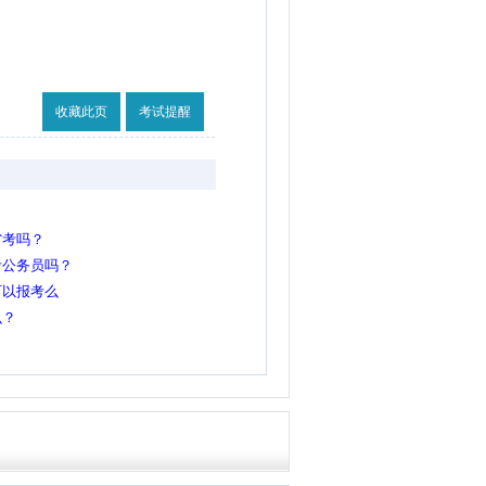
收藏此页
考试提醒
。
省考吗？
考公务员吗？
可以报考么
么？