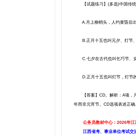
【试题练习】(多选)中国传统
A.月上柳梢头，人约黄昏后出
B.正月十五也叫元夕、灯节、
C.七夕在古代也叫乞巧节、女
D.正月十五也叫灯节，灯节的
【答案】CD。解析：A项，月
年而非元宵节。CD选项表述正确
公务员教材中心：2026年
江西省考、事业单位考试交