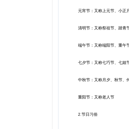
元宵节：又称上元节、小正月
清明节：又称祭祖节、踏青节
端午节：又称端阳节、重午节
七夕节：又称七巧节、七姐节
中秋节：又称月夕、秋节、仲
重阳节：又称老人节
2.节日习俗