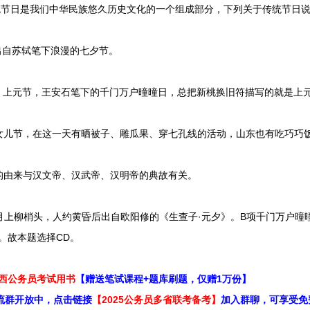
节日是我们中华民族悠久历史文化的一个组成部分，下列关于传统节日说
自苏轼笔下浪漫的七夕节。
上元节，王安石笔下的千门万户曈曈日，总把新桃换旧符描写的就是上
儿节，在这一天有晒被子、雕瓜果、穿七孔线的活动，山东也有吃巧巧
由来与汉文帝、汉武帝、汉明帝的典故有关。
上柳梢头，人约黄昏后出自欧阳修的《生查子·元夕》。B项千门万户曈
。故本题选择CD。
江西公务员考试用书
【赠送笔试课程+题库刷题，仅赠1万份】
流群开放中，点击链接
【2025公务员多省联考备考】
加入群聊，可享受免