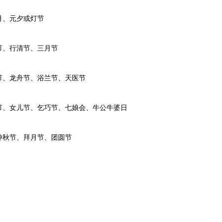
、元夕或灯节
、行清节、三月节
、龙舟节、浴兰节、天医节
、女儿节、乞巧节、七娘会、牛公牛婆日
秋节、拜月节、团圆节