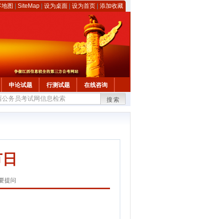
客地图
|
SiteMap
|
设为桌面
|
设为首页
|
添加收藏
申论试题
行测试题
在线咨询
搜索
节日
要提问