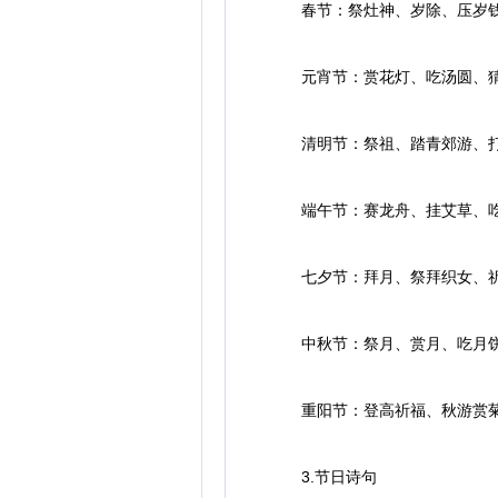
春节：祭灶神、岁除、压岁钱
元宵节：赏花灯、吃汤圆、猜
清明节：祭祖、踏青郊游、打
端午节：赛龙舟、挂艾草、吃
七夕节：拜月、祭拜织女、祈
中秋节：祭月、赏月、吃月饼
重阳节：登高祈福、秋游赏菊
3.节日诗句