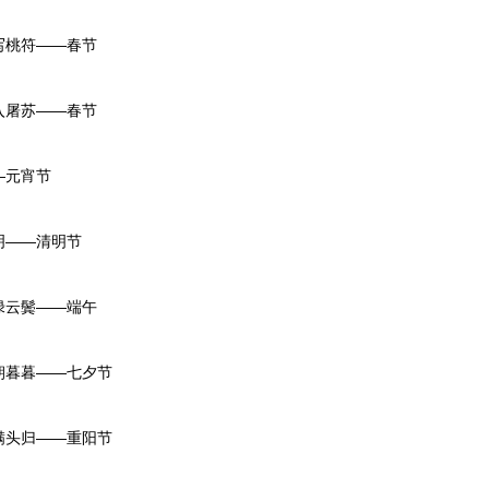
桃符——春节
屠苏——春节
元宵节
——清明节
云鬓——端午
暮暮——七夕节
头归——重阳节