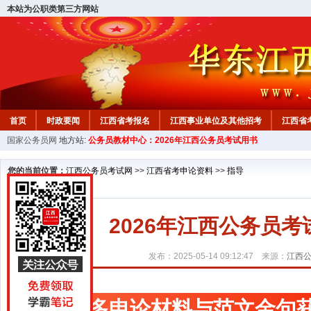
本站为公职类第三方网站
首页
时政要闻
江西省考报名
江西事业单位及其他招考
江西省
国家公务员网
地方站:
公务员教材中心：2026年江西公务员考试用书
教材中心
您的当前位置：
江西公务员考试网
>>
江西省考申论资料
>>
指导
2026年江西公务员
发布：2025-05-14 09:12:47 来源：
江西
更多申论材料与范文金句