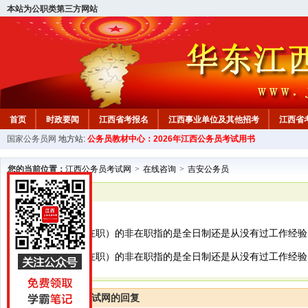
本站为公职类第三方网站
首页
时政要闻
江西省考报名
江西事业单位及其他招考
江西省
国家公务员网
地方站:
公务员教材中心：2026年江西公务员考试用书
教材中心
您的当前位置：
江西公务员考试网
>
在线咨询
>
吉安公务员
已解决
吉安公务员
应届毕业生（非在职）的非在职指的是全日制还是从没有过工作经验
应届毕业生（非在职）的非在职指的是全日制还是从没有过工作经验
江西公务员考试网的回复