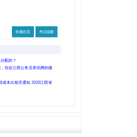
收藏此页
考试提醒
么分配的？
职，但在江西公务员资讯网的微
报考，请问是这样吗？
我省未出相关通知 2020江西省