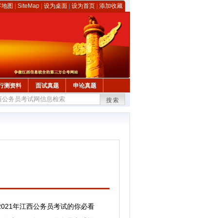
客地图
|
SiteMap
|
设为桌面
|
设为首页
|
添加收藏
行测资料
面试真题
申论真题
搜索
2021年江西公务员考试的你必看