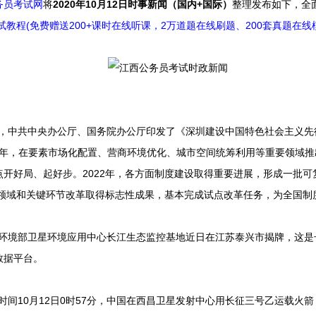
务员考试网
将
2020年10月12
日时事新闻（国内+国际）
整理发布如下，全面
试教程(免费赠送200+课时在线听课，2万道题在线刷题、200套真题在线
近日，中共中央办公厅、国务院办公厅印发了《深圳建设中国特色社会主义
提出到2020年，在要素市场化配置、营商环境优化、城市空间统筹利用等重要领
开好局、起好步。2022年，各方面制度建设取得重要进展，形成一批
要领域和关键环节改革取得标志性成果，基本完成试点改革任务，为全国制
生态环境部卫星环境应用中心长江生态监控基地近日在江苏泰兴市揭牌，这
数据平台。
北京时间10月12日0时57分，中国在西昌卫星发射中心用长征三号乙运载