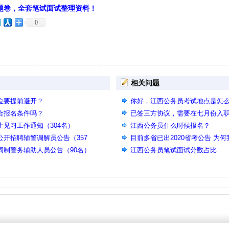
题卷，全套笔试面试整理资料！
0
相关问题
岗位要提前避开？
你好，江西公务员考试地点是怎
符合报名条件吗？
已签三方协议，需要在七月份入
生见习工作通知（304名）
信公众号里看到要放弃单位才能
江西公务员什么时候报名？
公开招聘辅警调解员公告（357
目前多省已出2020省考公告 为何
同制警务辅助人员公告（90名）
考时间预计何时 是否能给点信息
江西公务员笔试面试分数占比