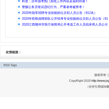
科普：历年国考热门系统工作内容及福利待遇！
警惕公务员笔试违纪行为，严重者将被禁考！
2020年陆军招聘专业技能岗位文职人员公告（912名）
2020年联勤保障部队公开招考专业技能岗位文职人员公告（81
名）
2020江西赣州市医疗保障局公开考选工作人员拟录用人员公示
友情链接：
RSS
Tags
版权所有:
CopyRight 2020
http://www.jx
（任何引用或转