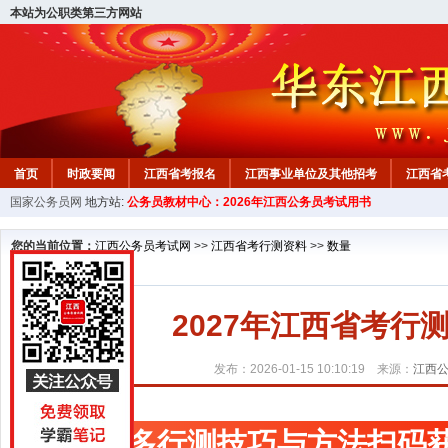
本站为公职类第三方网站
首页
时政要闻
江西省考报名
江西事业单位及其他招考
江西省
国家公务员网
地方站:
公务员教材中心：2026年江西公务员考试用书
教材中心
您的当前位置：
江西公务员考试网
>>
江西省考行测资料
>>
数量
2027年江西省考
发布：2026-01-15 10:10:19 来源：
江西
更多行测技巧与方法扫码