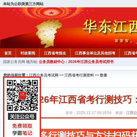
本站为公职类第三方网站
首页
时政要闻
江西省考报名
江西事业单位及其他招考
江西省
国家公务员网
地方站:
公务员教材中心：2026年江西公务员考试用书
教材中心
您的当前位置：
江西公务员考试网
>>
江西省考行测资料
>>
数量
2026年江西省考行测技
发布：2025-12-17 09:19:54 来源：
江西
更多行测技巧与方法扫码