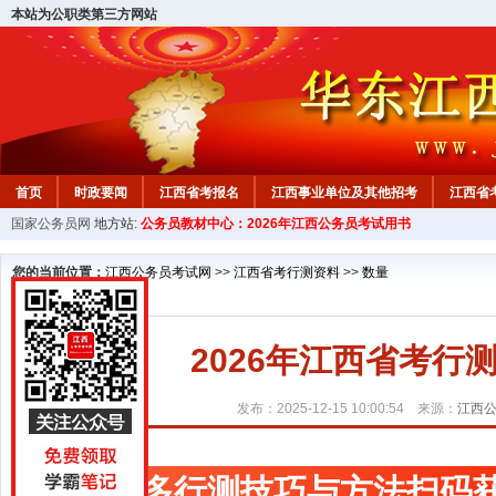
本站为公职类第三方网站
首页
时政要闻
江西省考报名
江西事业单位及其他招考
江西省
国家公务员网
地方站:
公务员教材中心：2026年江西公务员考试用书
教材中心
您的当前位置：
江西公务员考试网
>>
江西省考行测资料
>>
数量
2026年江西省考
发布：2025-12-15 10:00:54 来源：
江西
更多行测技巧与方法扫码