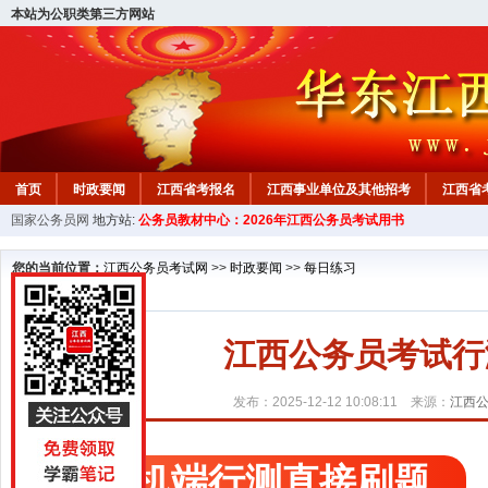
本站为公职类第三方网站
首页
时政要闻
江西省考报名
江西事业单位及其他招考
江西省
国家公务员网
地方站:
公务员教材中心：2026年江西公务员考试用书
教材中心
您的当前位置：
江西公务员考试网
>>
时政要闻
>>
每日练习
江西公务员考试行测精
发布：2025-12-12 10:08:11 来源：
江西
手机端行测直接刷题