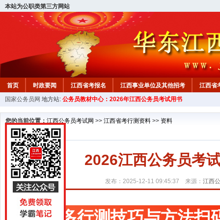
本站为公职类第三方网站
首页
时政要闻
江西省考报名
江西事业单位及其他招考
江西省
国家公务员网
地方站:
公务员教材中心：2026年江西公务员考试用书
教材中心
您的当前位置：
江西公务员考试网
>>
江西省考行测资料
>>
资料
2026江西公务员
发布：2025-12-11 09:45:37 来源：
江西
更多行测技巧与方法扫