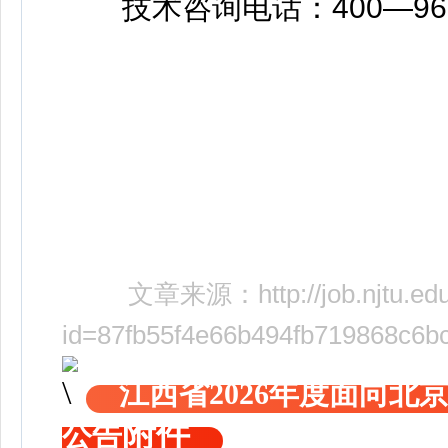
技术咨询电话：400—966
文章来源：
http://job.njtu.e
id=87fb55f4e66b494fb719868c6b
江西省2026年度面向
附件
公告