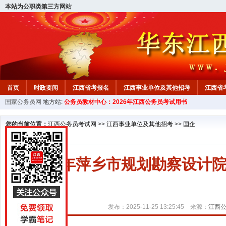
本站为公职类第三方网站
首页
时政要闻
江西省考报名
江西事业单位及其他招考
江西省
国家公务员网
地方站:
公务员教材中心：2026年江西公务员考试用书
教材中心
您的当前位置：
江西公务员考试网
>>
江西事业单位及其他招考
>>
国企
2025年萍乡市规划勘察设
发布：2025-11-25 13:25:45 来源：
江西