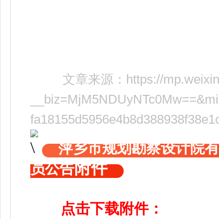
文章来源：
https://mp.weixi
__biz=MjM5NDUyNTc0Mw==&mid=
fa18155d5956e4b8d388938f38e1c
萍乡市规划勘察设计院有
附件
员公告
点击下载附件：