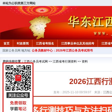
本站为公职类第三方网站
首页
时政要闻
江西省考报名
江西事业单位及其他招考
江西省
国家公务员网
地方站:
公务员教材中心：2026年江西公务员考试用书
教材中心
您的当前位置：
江西公务员考试网
>>
江西省考行测资料
>>
资料
2026江西
发布：2025-11-10 09:59:07 来源：
江西
更多行测技巧与方法扫