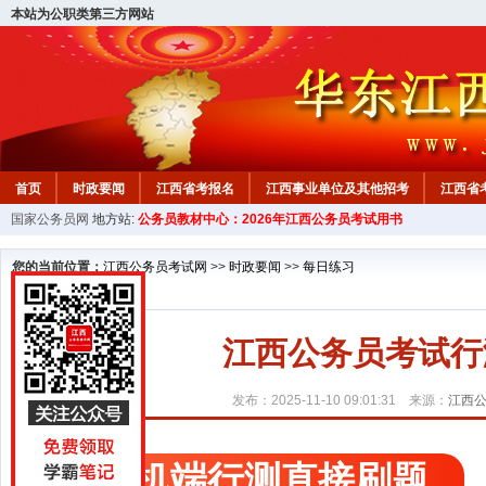
本站为公职类第三方网站
首页
时政要闻
江西省考报名
江西事业单位及其他招考
江西省
国家公务员网
地方站:
公务员教材中心：2026年江西公务员考试用书
教材中心
您的当前位置：
江西公务员考试网
>>
时政要闻
>>
每日练习
江西公务员考试行测精
发布：2025-11-10 09:01:31 来源：
江西
手机端行测直接刷题