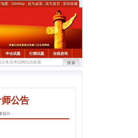
客地图
|
SiteMap
|
设为桌面
|
设为首页
|
添加收藏
申论试题
行测试题
在线咨询
搜索
计师公告
要提问