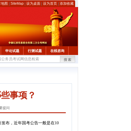
客地图
|
SiteMap
|
设为桌面
|
设为首页
|
添加收藏
申论试题
行测试题
在线咨询
搜索
哪些事项？
要提问
发布，近年国考公告一般是在10