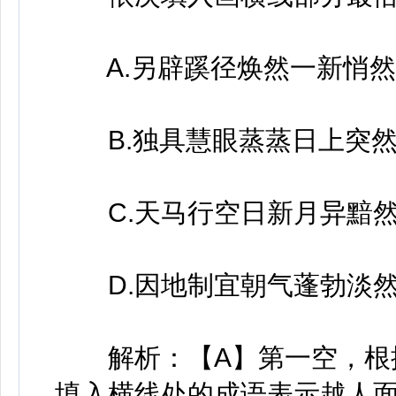
A.另辟蹊径焕然一新悄然
B.独具慧眼蒸蒸日上突
C.天马行空日新月异黯
D.因地制宜朝气蓬勃淡
解析：【A】第一空，根据
填入横线处的成语表示越人