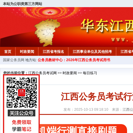
本站为公职类第三方网站
首页
时政要闻
江西省考报名
江西事业单位及其他招考
江西省
国家公务员网
地方站:
公务员教材中心：2026年江西公务员考试用书
教材中心
您的当前位置：
江西公务员考试网
>>
时政要闻
>>
每日练习
江西公务员考试行测精
发布：2025-10-13 09:18:10 来源：
江西
手机端行测直接刷题