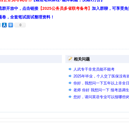
流群开放中，点击链接
【2025公务员多省联考备考】
加入群聊，可享受免
题卷，全套笔试面试整理资料！
0
相关问题
人武专干非党员能不能考
2025年毕业，个人交了医保没
你好，我想问一下五年以上非全
括五年）大学生退役士兵条件的
老师 你好 我想问一下 报考选调
您好，请问英语专业可以报哪些