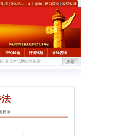
客地图
|
SiteMap
|
设为桌面
|
设为首页
|
添加收藏
申论试题
行测试题
在线咨询
搜索
步法
要提问