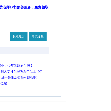
费老师1对1解答服务，免费领取
收藏此页
考试提醒
有就业，今年算应届生吗？
日制大专可以报考五年以上（包
岗位吗？
生 班干是生活委员可以报嘛
岗位呢