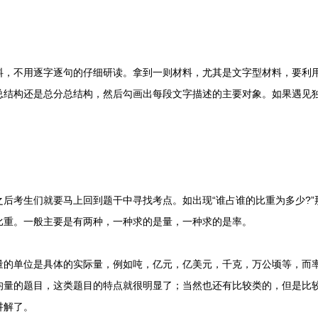
不用逐字逐句的仔细研读。拿到一则材料，尤其是文字型材料，要利用5
总结构还是总分总结构，然后勾画出每段文字描述的主要对象。如果遇见
考生们就要马上回到题干中寻找考点。如出现“谁占谁的比重为多少?”
比重。一般主要是有两种，一种求的是量，一种求的是率。
单位是具体的实际量，例如吨，亿元，亿美元，千克，万公顷等，而率
均量的题目，这类题目的特点就很明显了；当然也还有比较类的，但是比
讲解了。