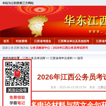
本站为公职类第三方网站
首页
时政要闻
江西省考报名
江西事业单位及其他招考
江西省
国家公务员网
地方站:
公务员教材中心：2026年江西公务员考试用书
教材中心
您的当前位置：
江西公务员考试网
>>
江西省考申论资料
>>
指导
2026年江西公务员
发布：2025-09-23 09:23:56 来源：
江西
更多申论材料与范文金句