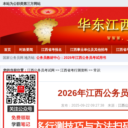
本站为公职类第三方网站
首页
时政要闻
江西省考报名
江西事业单位及其他招考
江西省
国家公务员网
地方站:
公务员教材中心：2026年江西公务员考试用书
教材中心
您的当前位置：
江西公务员考试网
>>
江西省考行测资料
>>
常识
2026年江西公
发布：2025-09-22 09:27:38 来源：
江西
更多行测技巧与方法扫