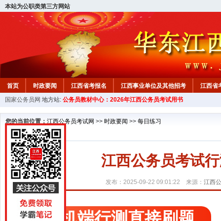
本站为公职类第三方网站
首页
时政要闻
江西省考报名
江西事业单位及其他招考
江西省
国家公务员网
地方站:
公务员教材中心：2026年江西公务员考试用书
教材中心
您的当前位置：
江西公务员考试网
>>
时政要闻
>>
每日练习
江西公务员考试行测精
发布：2025-09-22 09:01:22 来源：
江西
手机端行测直接刷题