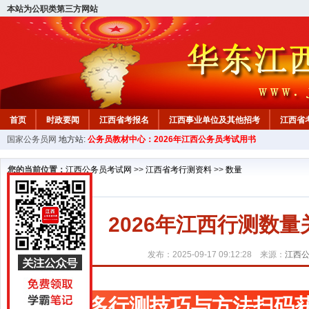
本站为公职类第三方网站
首页
时政要闻
江西省考报名
江西事业单位及其他招考
江西省
国家公务员网
地方站:
公务员教材中心：2026年江西公务员考试用书
教材中心
您的当前位置：
江西公务员考试网
>>
江西省考行测资料
>>
数量
2026年江西行测数
发布：2025-09-17 09:12:28 来源：
江西
更多行测技巧与方法扫码