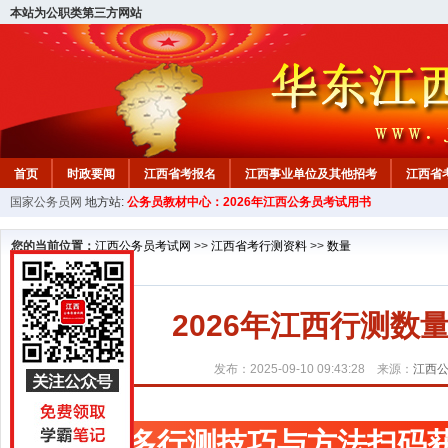
本站为公职类第三方网站
首页
时政要闻
江西省考报名
江西事业单位及其他招考
江西省
国家公务员网
地方站:
公务员教材中心：2026年江西公务员考试用书
教材中心
您的当前位置：
江西公务员考试网
>>
江西省考行测资料
>>
数量
2026年江西行测数
发布：2025-09-10 09:43:28 来源：
江西
更多行测技巧与方法扫码