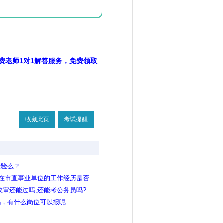
费老师1对1解答服务，免费领取
收藏此页
考试提醒
经验么？
？在市直事业单位的工作经历是否
政审还能过吗,还能考公务员吗?
吗，有什么岗位可以报呢