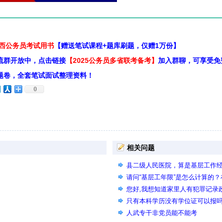
江西公务员考试用书
【赠送笔试课程+题库刷题，仅赠1万份】
流群开放中，点击链接
【2025公务员多省联考备考】
加入群聊，可享受免
题卷，全套笔试面试整理资料！
0
相关问题
县二级人民医院，算是基层工作
请问“基层工年限”是怎么计算的
算基层工作经验？
您好,我想知道家里人有犯罪记录
只有本科学历没有学位证可以报
人武专干非党员能不能考