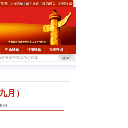
客地图
|
SiteMap
|
设为桌面
|
设为首页
|
添加收藏
申论试题
行测试题
在线咨询
搜索
(九月）
要提问