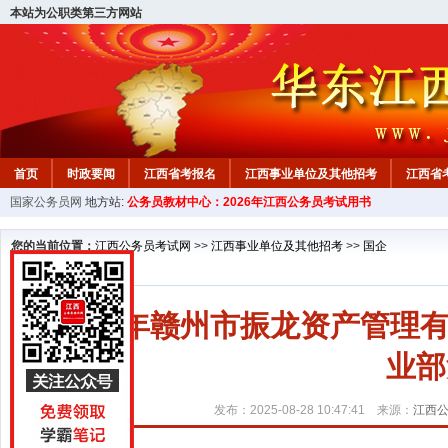
本站为公职类第三方网站
首页
时政要闻
江西省考报名
江西事业单位及其他招考
江西省
国家公务员网
地方站:
公务员教材中心：2026年江西公务员考试用书
教材中心
您的当前位置：
江西公务员考试网
>>
江西事业单位及其他招考
>>
国企
2025年赣州市振龙资产管
业部
发布：2025-08-28 10:47:41 来源：
江西