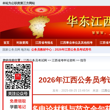
本站为公职类第三方网站
首页
时政要闻
江西省考报名
江西事业单位及其他招考
江西省
国家公务员网
地方站:
公务员教材中心：2026年江西公务员考试用书
教材中心
您的当前位置：
江西公务员考试网
>>
江西省考申论资料
>>
指导
2026年江西公务员
发布：2025-08-25 15:49:54 来源：
江西
更多申论材料与范文金句