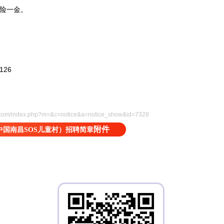
五险一金。
26
w.com/index.php?m=&c=notice&a=notice_show&id=7328
附件
中国南昌SOS儿童村）招聘简章