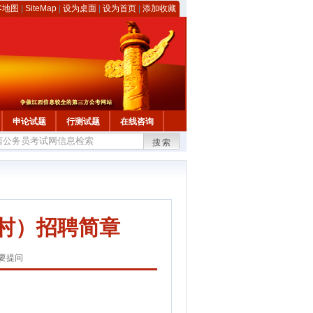
客地图
|
SiteMap
|
设为桌面
|
设为首页
|
添加收藏
申论试题
行测试题
在线咨询
搜索
童村）招聘简章
要提问