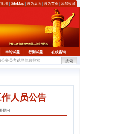
客地图
|
SiteMap
|
设为桌面
|
设为首页
|
添加收藏
申论试题
行测试题
在线咨询
搜索
工作人员公告
要提问