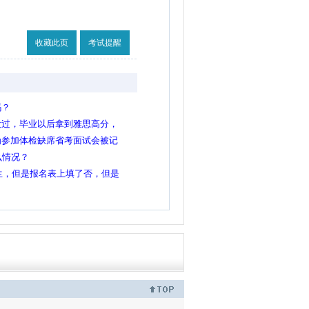
收藏此页
考试提醒
吗？
没过，毕业以后拿到雅思高分，
吗？
为参加体检缺席省考面试会被记
么情况？
究生，但是报名表上填了否，但是
生上填了是，报考条件是本科以