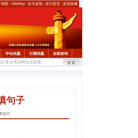
客地图
|
SiteMap
|
设为桌面
|
设为首页
|
添加收藏
申论试题
行测试题
在线咨询
搜索
填句子
要提问