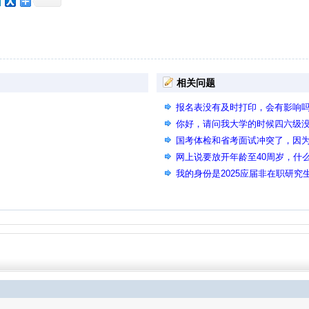
相关问题
报名表没有及时打印，会有影响
你好，请问我大学的时候四六级
可以报哪些要求过四六级的岗位
国考体检和省考面试冲突了，因
入诚信档案吗？
网上说要放开年龄至40周岁，什
我的身份是2025应届非在职研
在是否为2025届应届高校毕业
上，我该怎么解决吧这个问题？