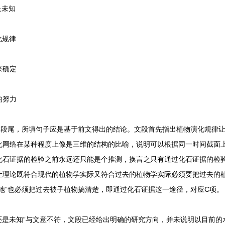
是未知
化规律
来确定
的努力
尾，所填句子应是基于前文得出的结论。文段首先指出植物演化规律让
化网络在某种程度上像是三维的结构的比喻，说明可以根据同一时间截面
化石证据的检验之前永远还只能是个推测，换言之只有通过化石证据的检验
理论既符合现代的植物学实际又符合过去的植物学实际必须要把过去的植物
地”也必须把过去被子植物搞清楚，即通过化石证据这一途径，对应C项。
是未知”与文意不符，文段已经给出明确的研究方向，并未说明以目前的