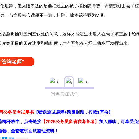
演化规律，但文段表达的是要把过去的被子植物搞清楚，弄清楚过去被子
努力，与文段核心话题不一致，排除。故本题答案为C项。
题明确对应到空缺处的句意，这样才能迈过出题人在句子填空题中给考
阅读类题目的阅读速度和熟练度，才有可能在考场上将水平发挥出来。
“咨询老师”
扫码关注我们
江西公务员考试用书
【赠送笔试课程+题库刷题，仅赠1万份】
流群开放中，点击链接
【2025公务员多省联考备考】
加入群聊，可享受免
题卷，全套笔试面试整理资料！