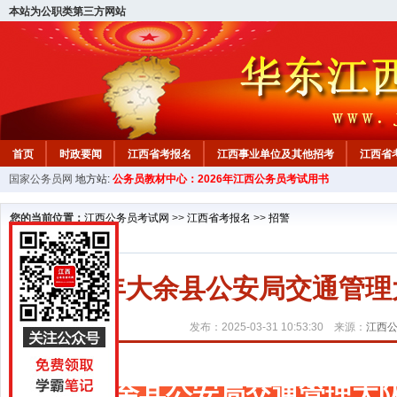
本站为公职类第三方网站
首页
时政要闻
江西省考报名
江西事业单位及其他招考
江西省
国家公务员网
地方站:
公务员教材中心：2026年江西公务员考试用书
教材中心
您的当前位置：
江西公务员考试网
>>
江西省考报名
>>
招警
2025年大余县公安局交通管
发布：2025-03-31 10:53:30 来源：
江西
大余县公安局交通管理大