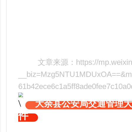
文章来源：
https://mp.weixi
__biz=Mzg5NTU1MDUxOA==&mid=
61b42ece6c1a5ff8ade0fee7c10a
大余县公安局交通管理
件