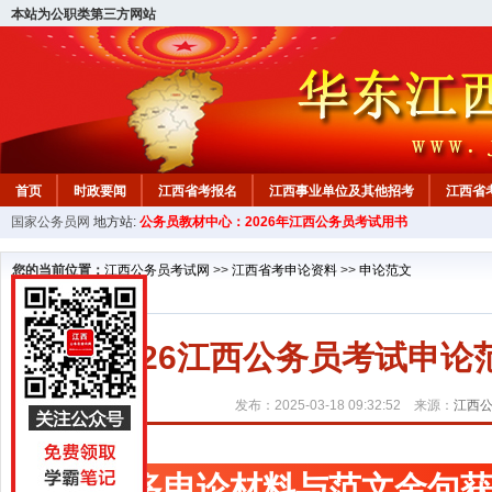
本站为公职类第三方网站
首页
时政要闻
江西省考报名
江西事业单位及其他招考
江西省
国家公务员网
地方站:
公务员教材中心：2026年江西公务员考试用书
教材中心
您的当前位置：
江西公务员考试网
>>
江西省考申论资料
>>
申论范文
2026江西公务员考试申
发布：2025-03-18 09:32:52 来源：
江西
更多申论材料与范文金句