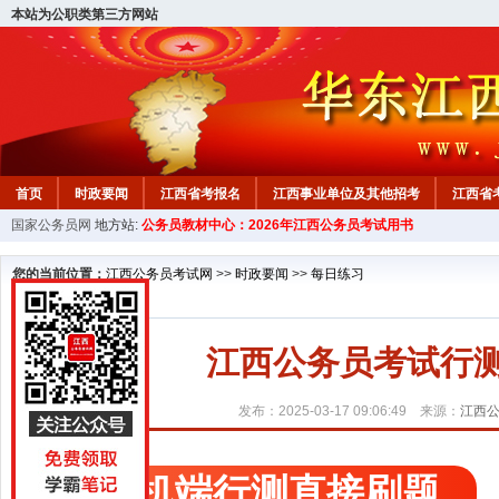
本站为公职类第三方网站
首页
时政要闻
江西省考报名
江西事业单位及其他招考
江西省
国家公务员网
地方站:
公务员教材中心：2026年江西公务员考试用书
教材中心
您的当前位置：
江西公务员考试网
>>
时政要闻
>>
每日练习
江西公务员考试行测精
发布：2025-03-17 09:06:49 来源：
江西
手机端行测直接刷题