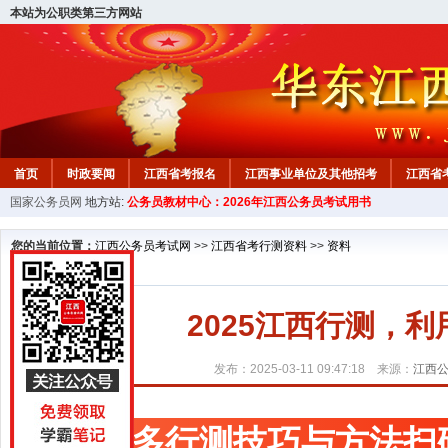
本站为公职类第三方网站
首页
时政要闻
江西省考报名
江西事业单位及其他招考
江西省
国家公务员网
地方站:
公务员教材中心：2026年江西公务员考试用书
教材中心
您的当前位置：
江西公务员考试网
>>
江西省考行测资料
>>
资料
2025江西行测，
发布：2025-03-11 09:47:18 来源：
江西
更多行测技巧与方法扫