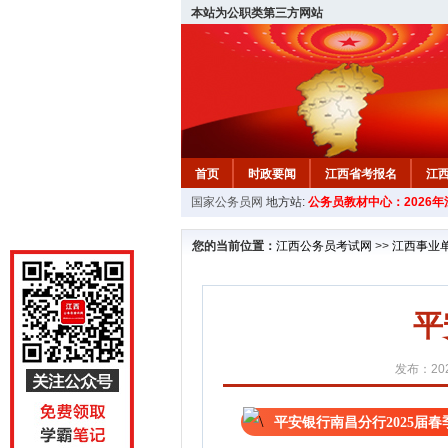
本站为公职类第三方网站
首页
时政要闻
江西省考报名
江
国家公务员网
地方站:
公务员教材中心：2026
教材中心
您的当前位置：
江西公务员考试网
>>
江西事业
平
发布：202
平安银行南昌分行2025届