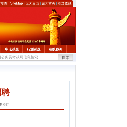
客地图
|
SiteMap
|
设为桌面
|
设为首页
|
添加收藏
申论试题
行测试题
在线咨询
搜索
招聘
要提问