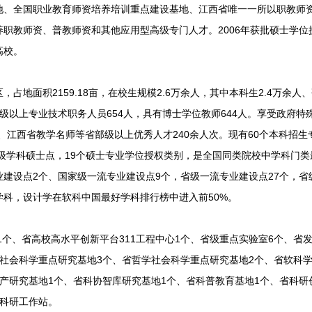
地、全国职业教育师资培养培训重点建设基地、江西省唯一一所以职教师
职教师资、普教师资和其他应用型高级专门人才。2006年获批硕士学位
高校。
面积2159.18亩，在校生规模2.6万余人，其中本科生2.4万余人、
副高级以上专业技术职务人员654人，具有博士学位教师644人。享受政府
、江西省教学名师等省部级以上优秀人才240余人次。现有60个本科招生
一级学科硕士点，19个硕士专业学位授权类别，是全国同类院校中学科门
建设点2个、国家级一流专业建设点9个，省级一流专业建设点27个，省
%学科，设计学在软科中国最好学科排行榜中进入前50%。
个、省高校高水平创新平台311工程中心1个、省级重点实验室6个、省
社会科学重点研究基地3个、省哲学社会科学重点研究基地2个、省软科
产研究基地1个、省科协智库研究基地1个、省科普教育基地1个、省科研
后科研工作站。