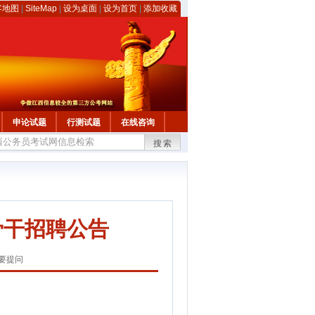
客地图
|
SiteMap
|
设为桌面
|
设为首页
|
添加收藏
申论试题
行测试题
在线咨询
搜索
骨干招聘公告
要提问