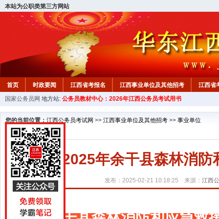
本站为公职类第三方网站
首页
时政要闻
江西省考报名
江西事业单位及其他招考
江西省
国家公务员网
地方站:
公务员教材中心：2026年江西公务员考试用书
教材中心
您的当前位置：
江西公务员考试网
>>
江西事业单位及其他招考
>>
事业单位
2025年余干县森林消
发布：2025-02-21 10:18:25 来源：
江西
余干县森林消防和应急救