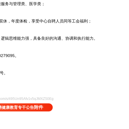
服务与管理类、医学类；
，双休，年度体检，享受中心自聘人员同等工会福利；
逻辑思维能力强，具备良好的沟通、协调和执行能力。
79095。
号。
qq.com/s/495Un95Afv1v5qJMXZS0Eg
附件
聘健康教育专干公告