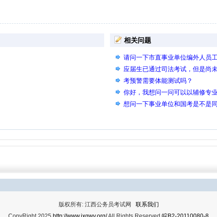
相关问题
请问一下市直事业单位编外人员
应届生已通过司法考试，但是尚未
岗位吗
考预警需要体能测试吗？
你好，我想问一问可以以辅修专
位？
想问一下事业单位和国考是不是
版权所有: 江西公务员考试网
联系我们
CopyRight 2025
http://www.jxgwy.org/
All Rights Reserved
皖B2-20110080-8