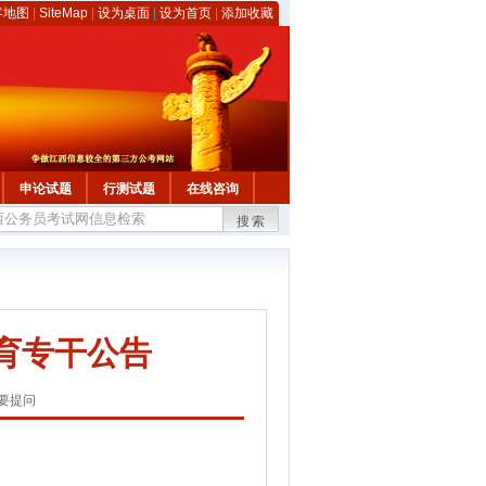
客地图
|
SiteMap
|
设为桌面
|
设为首页
|
添加收藏
申论试题
行测试题
在线咨询
搜索
育专干公告
要提问