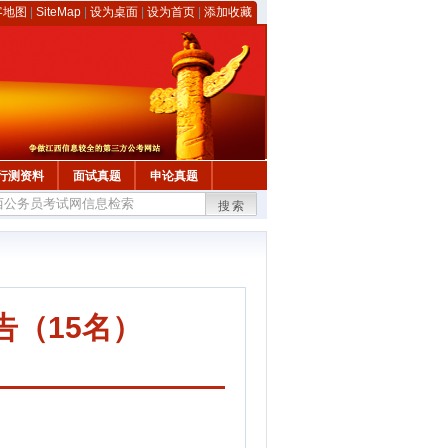
客地图
|
SiteMap
|
设为桌面
|
设为首页
|
添加收藏
行测资料
面试真题
申论真题
搜索
告（15名）