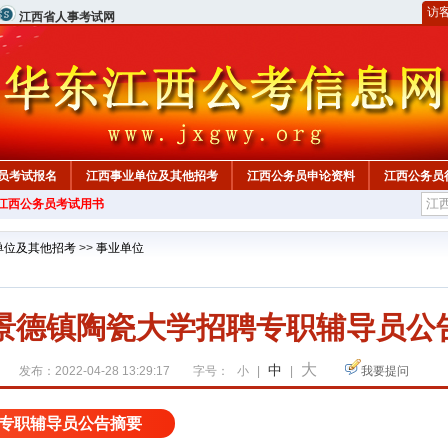
访
江西省人事考试网
员考试报名
江西事业单位及其他招考
江西公务员申论资料
江西公务员
年江西公务员考试用书
单位及其他招考
>>
事业单位
西景德镇陶瓷大学招聘专职辅导员公
大
中
发布：2022-04-28 13:29:17
字号：
小
|
|
我要提问
专职辅导员公告摘要