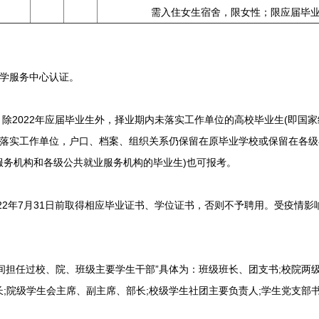
需入住女生宿舍，限女性；限应届毕
留学服务中心认证。
2022年应届毕业生外，择业期内未落实工作单位的高校毕业生(即国
未落实工作单位，户口、档案、组织关系仍保留在原毕业学校或保留在各
服务机构和各级公共就业服务机构的毕业生)也可报考。
022年7月31日前取得相应毕业证书、学位证书，否则不予聘用。受疫情
担任过校、院、班级主要学生干部”具体为：班级班长、团支书;校院两级
;院级学生会主席、副主席、部长;校级学生社团主要负责人;学生党支部