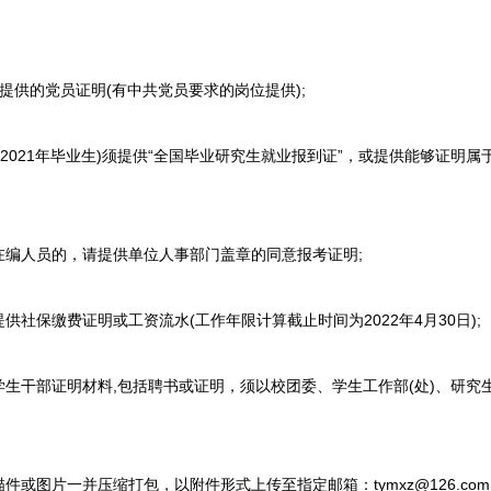
供的党员证明(有中共党员要求的岗位提供);
2021年毕业生)须提供“全国毕业研究生就业报到证”，或提供能够证明
人员的，请提供单位人事部门盖章的同意报考证明;
保缴费证明或工资流水(工作年限计算截止时间为2022年4月30日);
干部证明材料,包括聘书或证明，须以校团委、学生工作部(处)、研究生
图片一并压缩打包，以附件形式上传至指定邮箱：tymxz@126.co