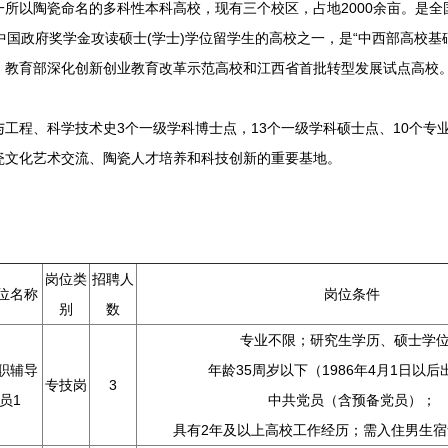
以陶瓷命名的多科性本科高校，现有三个校区，占地2000余亩。是全国
中国政府奖学金攻读硕士(学士)学位留学生的高校之一，是“中西部高校基
、教育部深化创新创业教育改革示范高校和江西省首批转型发展试点高校
程、科学技术史3个一级学科博士点，13个一级学科硕士点、10个专业
瓷文化艺术交流、陶瓷人才培养和科技创新的重要基地。
岗位类
招聘人
位名称
岗位条件
别
数
专业不限；研究生学历、硕士学
职辅导
年龄35周岁以下（1986年4月1日以后
专技岗
3
员1
中共党员（含预备党员）；
具有2年及以上高校工作经历；需入住男生宿