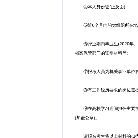
④本人身份证(正反面);
⑤近6个月内的党组织所在地提
⑥择业期内毕业生(2020年、
档案保管部门的证明材料等;
⑦报考人员为机关事业单位在编
⑧有工作经历要求的岗位需提供社
⑨在高校学习期间担任主要学生
(加盖公章)。
请报名考生将以上材料的扫描件或