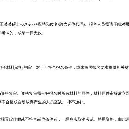
某某硕士+XX专业+应聘岗位名称(含岗位代码)。报考人员需请仔细对
加考试的，成绩一律无效。
子材料)进行初审，对于不符合报名条件，或未按照报名要求提供相关材
资格复审。资格复审需带好报名时所有材料的原件，材料原件审核后立
审不合格或自动放弃产生的人员空缺,一律不递补。
现弄虚作假或不符合岗位条件者，一经查实取消考试、聘用资格，由此