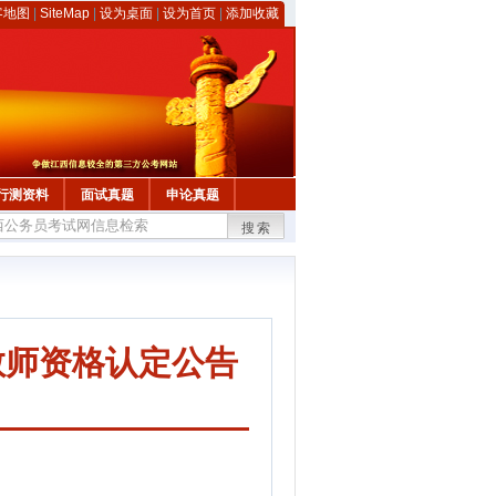
客地图
|
SiteMap
|
设为桌面
|
设为首页
|
添加收藏
行测资料
面试真题
申论真题
搜索
教师资格认定公告