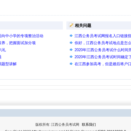
相关问题
面向中小学的专项整治活动
江西公务员考试网报名入口链接
素养，把握面试加分项
入口相同页面
你好，江西公务员考试地点是怎
六礼
2020年江西公务员考试什么时
题
属工商管理吗
2020年江西公务员考试时间确
弱题型讲解
在江西参加高考，但是婚后将户
能否参加江西公务员考试？
版权所有: 江西公务员考试网
联系我们