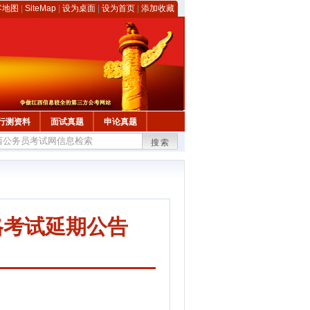
客地图
|
SiteMap
|
设为桌面
|
设为首页
|
添加收藏
行测资料
面试真题
申论真题
搜索
格考试延期公告