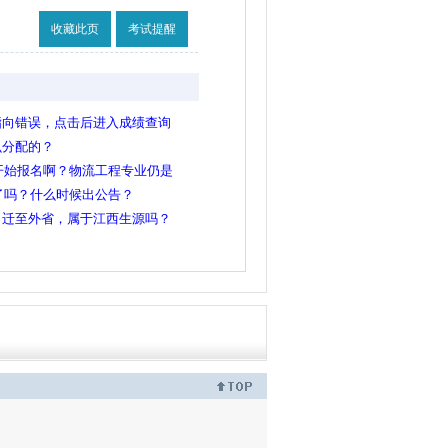
收藏此页
考试提醒
指向错误，点击后进入成绩查询
么分配的？
间开始报名啊？物流工程专业仍是
定了吗？什么时候出公告？
口迁至外省，属于江西生源吗？