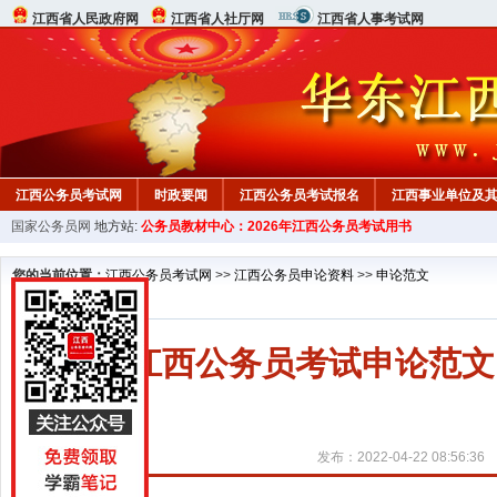
江西省人民政府网
江西省人社厅网
江西省人事考试网
江西公务员考试网
时政要闻
江西公务员考试报名
江西事业单位及
国家公务员网
地方站:
公务员教材中心：2026年江西公务员考试用书
行测真题
在线咨询
教材中心
您的当前位置：
江西公务员考试网
>>
江西公务员申论资料
>>
申论范文
2023江西公务员考试申论范
发布：2022-04-22 08:56:36